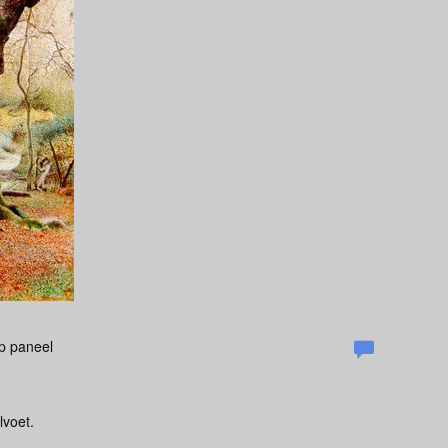
Op paneel
lvoet.