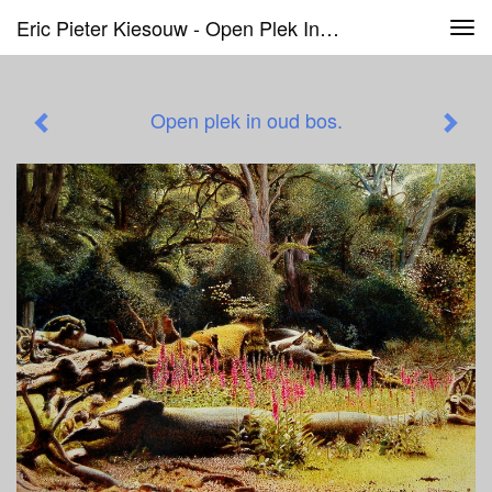
Eric Pieter Kiesouw - Open Plek In Oud Bos.
Tog
navi
Open plek in oud bos.