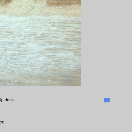
 Op doek
ee.